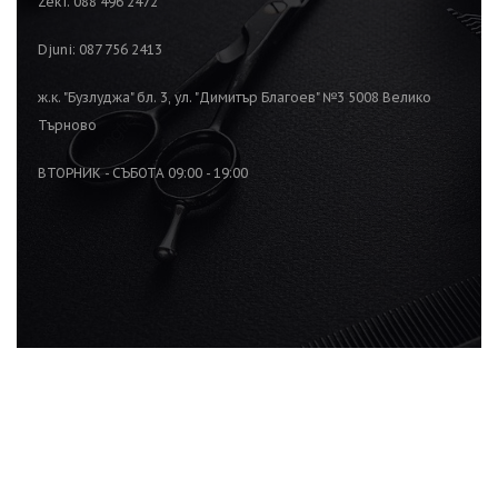
Zeki: 088 496 2472
Djuni: 087 756 2413
ж.к. "Бузлуджа" бл. 3, ул. "Димитър Благоев" №3 5008 Велико
Търново
ВТОРНИК - СЪБОТА 09:00 - 19:00