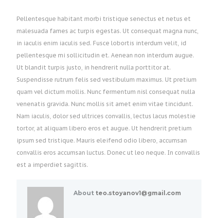
Pellentesque habitant morbi tristique senectus et netus et
malesuada fames ac turpis egestas. Ut consequat magna nunc,
in iaculis enim iaculis sed. Fusce lobortis interdum velit, id
pellentesque mi sollicitudin et. Aenean non interdum augue.
Ut blandit turpis justo, in hendrerit nulla porttitor at.
Suspendisse rutrum felis sed vestibulum maximus. Ut pretium
quam vel dictum mollis. Nunc fermentum nisl consequat nulla
venenatis gravida. Nunc mollis sit amet enim vitae tincidunt.
Nam iaculis, dolor sed ultrices convallis, lectus lacus molestie
tortor, at aliquam libero eros et augue. Ut hendrerit pretium
ipsum sed tristique. Mauris eleifend odio libero, accumsan
convallis eros accumsan luctus. Donec ut leo neque. In convallis
est a imperdiet sagittis.
About
teo.stoyanov1@gmail.com