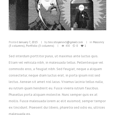
Posted
January 7, 2015
by
teo.stoyanov1@gmail.com
in
Masonry
(3 columns)
,
Portfolio (3 columns)
430
0
1
Sed interdum porttitor purus, ut maximus ante luctus quis.
Etiam vel vehicula nibh, in malesuada tellus. Pellentesque vel
commodo eros, a feugiat nibh. Sed feugiat, neque a aliquam
consectetur, neque diam luctus erat, in porta ipsum nisl sed
lectus. Aenean sit amet nisl lacus. Vivamus lacinia tellus nulla,
eu rutrum quam hendrerit eu. Fusce viverra rutrum faucibus.
Phasellus porta aliquam molestie. Nunc semper quis ex at
mollis. Fusce malesuada lorem ac elit euismod, semper tempor
ex tincidunt. Praesent dui libero, pharetra sed odio eu, ultrices
malesuada ex.