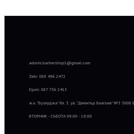
adonis.barbershop1@gmail.com
Zeki: 088 496 2472
Djuni: 087 756 2413
ж.к. "Бузлуджа" бл. 3, ул. "Димитър Благоев" №3 5008
ВТОРНИК - СЪБОТА 09:00 - 19:00