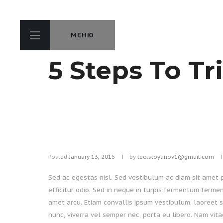
МЕНЮ
5 Steps To T
Posted
January 13, 2015
by
teo.stoyanov1@gmail.com
Sed ac egestas nisl. Sed vestibulum ac diam sit amet p
efficitur odio. Sed in neque in turpis fermentum fermen
amet arcu. Etiam convallis ipsum vestibulum, laoreet se
nunc, viverra vel semper nec, porta eu libero. Nam vi