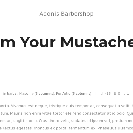
Adonis Barbershop
rim Your Mustach
in
barber
,
Masonry (3 columns)
,
Portfolio (3 columns)
413
0
1
orta. Vivamus est neque, tristique quis tempor at, consequat a velit. 
tum. Mauris non enim vitae tortor eleifend consectetur at id odio. Qui
m ac, sagittis odio. Cras libero velit, sodales id ipsum vel, pretium mo
tae lectus egestas, rhoncus ex porta, fermentum ex. Phasellus ullamco