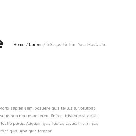
e
Home
barber
5 Steps To Trim Your Mustache
Morbi sapien sem, posuere quis tellus a, volutpat
sque non neque ac lorem finibus tristique vitae sit
lestie purus. Aliquam quis luctus lacus. Proin risus
rper quis urna quis tempor.